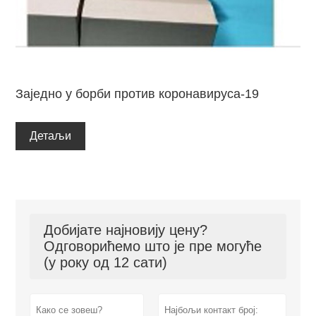
Заједно у борби против коронавируса-19
Детаљи
Добијате најновију цену?
Одговорићемо што је пре могуће
(у року од 12 сати)