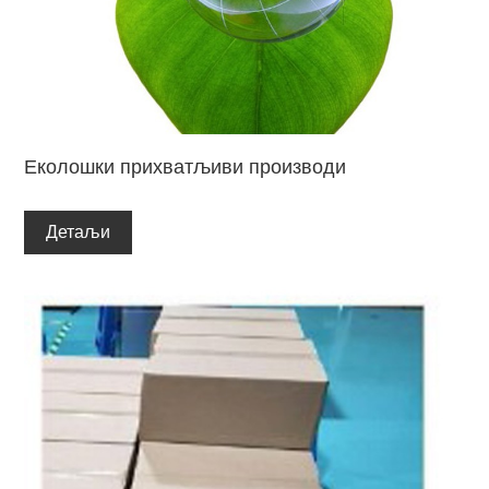
Еколошки прихватљиви производи
Детаљи