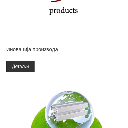
Иновација производа
Детаљи